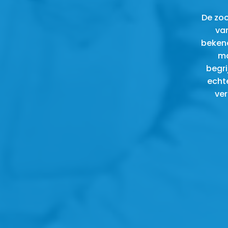
De zoo
van
bekend
ma
begri
echt
ver