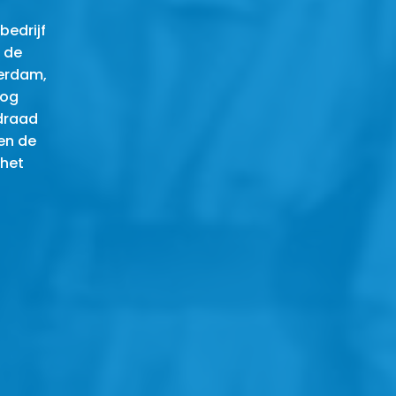
bedrijf
n de
terdam,
log
 draad
en de
 het