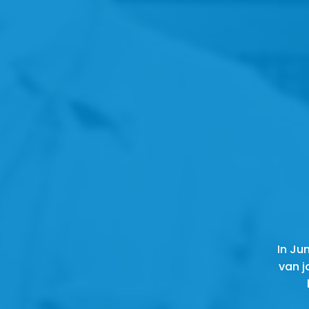
In Ju
van j