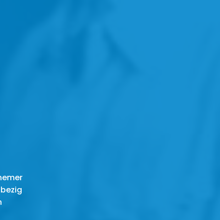
rnemer
 bezig
n